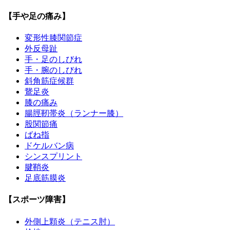
【手や足の痛み】
変形性膝関節症
外反母趾
手・足のしびれ
手・腕のしびれ
斜角筋症候群
鵞足炎
膝の痛み
腸脛靭帯炎（ランナー膝）
股関節痛
ばね指
ドケルバン病
シンスプリント
腱鞘炎
足底筋膜炎
【スポーツ障害】
外側上顆炎（テニス肘）