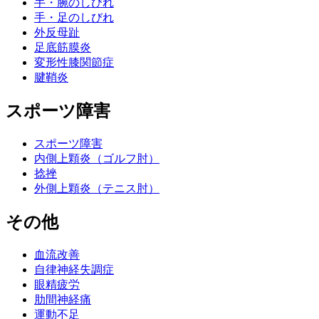
手・腕のしびれ
手・足のしびれ
外反母趾
足底筋膜炎
変形性膝関節症
腱鞘炎
スポーツ障害
スポーツ障害
内側上顆炎（ゴルフ肘）
捻挫
外側上顆炎（テニス肘）
その他
血流改善
自律神経失調症
眼精疲労
肋間神経痛
運動不足