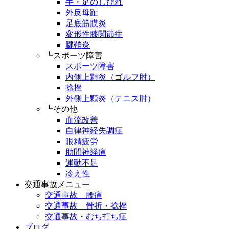
手・足のしびれ
外反母趾
足底筋膜炎
変形性膝関節症
腱鞘炎
┗スポーツ障害
スポーツ障害
内側上顆炎（ゴルフ肘）
捻挫
外側上顆炎（テニス肘）
┗その他
血流改善
自律神経失調症
眼精疲労
肋間神経痛
運動不足
冷え性
交通事故メニュー
交通事故 腰痛
交通事故 骨折・捻挫
交通事故・むち打ち症
ブログ