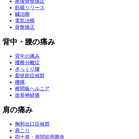
産後骨盤矯正
筋膜リリース
鍼治療
電気治療
骨盤矯正
背中・腰の痛み
背中の痛み
腰椎分離症
ぎっくり腰
梨状筋症候群
腰痛
椎間板ヘルニア
坐骨神経痛
肩の痛み
胸郭出口症候群
肩こり
四十肩・肩関節周囲炎