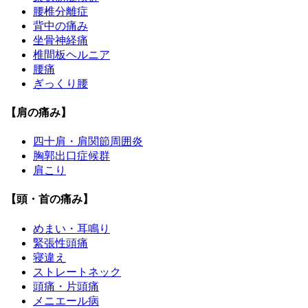
腰椎分離症
背中の痛み
坐骨神経痛
椎間板ヘルニア
腰痛
ぎっくり腰
【肩の痛み】
四十肩・肩関節周囲炎
胸郭出口症候群
肩こり
【頭・首の痛み】
めまい・耳鳴り
緊張性頭痛
寝違え
ストレートネック
頭痛・片頭痛
メニエール病