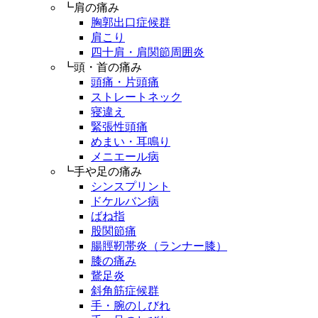
┗肩の痛み
胸郭出口症候群
肩こり
四十肩・肩関節周囲炎
┗頭・首の痛み
頭痛・片頭痛
ストレートネック
寝違え
緊張性頭痛
めまい・耳鳴り
メニエール病
┗手や足の痛み
シンスプリント
ドケルバン病
ばね指
股関節痛
腸脛靭帯炎（ランナー膝）
膝の痛み
鵞足炎
斜角筋症候群
手・腕のしびれ