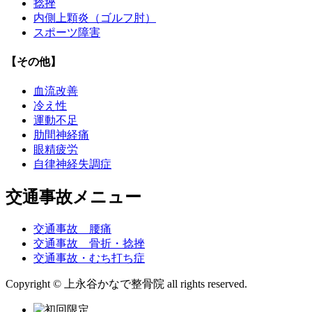
捻挫
内側上顆炎（ゴルフ肘）
スポーツ障害
【その他】
血流改善
冷え性
運動不足
肋間神経痛
眼精疲労
自律神経失調症
交通事故メニュー
交通事故 腰痛
交通事故 骨折・捻挫
交通事故・むち打ち症
Copyright © 上永谷かなで整骨院 all rights reserved.