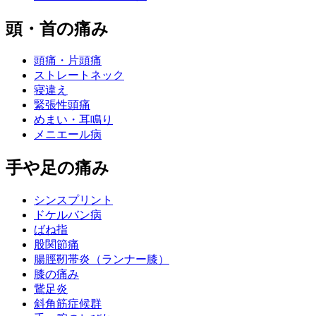
頭・首の痛み
頭痛・片頭痛
ストレートネック
寝違え
緊張性頭痛
めまい・耳鳴り
メニエール病
手や足の痛み
シンスプリント
ドケルバン病
ばね指
股関節痛
腸脛靭帯炎（ランナー膝）
膝の痛み
鵞足炎
斜角筋症候群