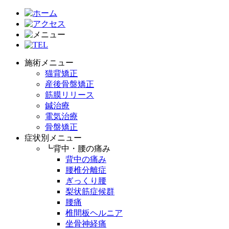
施術メニュー
猫背矯正
産後骨盤矯正
筋膜リリース
鍼治療
電気治療
骨盤矯正
症状別メニュー
┗背中・腰の痛み
背中の痛み
腰椎分離症
ぎっくり腰
梨状筋症候群
腰痛
椎間板ヘルニア
坐骨神経痛