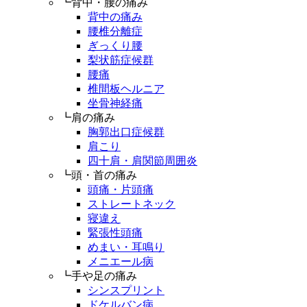
┗背中・腰の痛み
背中の痛み
腰椎分離症
ぎっくり腰
梨状筋症候群
腰痛
椎間板ヘルニア
坐骨神経痛
┗肩の痛み
胸郭出口症候群
肩こり
四十肩・肩関節周囲炎
┗頭・首の痛み
頭痛・片頭痛
ストレートネック
寝違え
緊張性頭痛
めまい・耳鳴り
メニエール病
┗手や足の痛み
シンスプリント
ドケルバン病