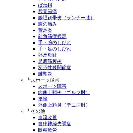
ばね指
股関節痛
腸脛靭帯炎（ランナー膝）
膝の痛み
鵞足炎
斜角筋症候群
手・腕のしびれ
手・足のしびれ
外反母趾
足底筋膜炎
変形性膝関節症
腱鞘炎
┗スポーツ障害
スポーツ障害
内側上顆炎（ゴルフ肘）
捻挫
外側上顆炎（テニス肘）
┗その他
血流改善
自律神経失調症
眼精疲労