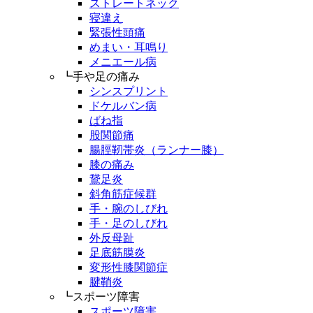
ストレートネック
寝違え
緊張性頭痛
めまい・耳鳴り
メニエール病
┗手や足の痛み
シンスプリント
ドケルバン病
ばね指
股関節痛
腸脛靭帯炎（ランナー膝）
膝の痛み
鵞足炎
斜角筋症候群
手・腕のしびれ
手・足のしびれ
外反母趾
足底筋膜炎
変形性膝関節症
腱鞘炎
┗スポーツ障害
スポーツ障害