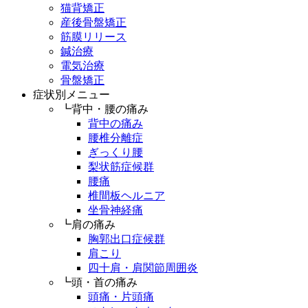
猫背矯正
産後骨盤矯正
筋膜リリース
鍼治療
電気治療
骨盤矯正
症状別メニュー
┗背中・腰の痛み
背中の痛み
腰椎分離症
ぎっくり腰
梨状筋症候群
腰痛
椎間板ヘルニア
坐骨神経痛
┗肩の痛み
胸郭出口症候群
肩こり
四十肩・肩関節周囲炎
┗頭・首の痛み
頭痛・片頭痛