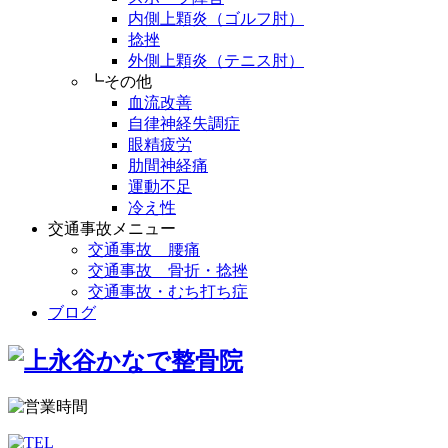
内側上顆炎（ゴルフ肘）
捻挫
外側上顆炎（テニス肘）
┗その他
血流改善
自律神経失調症
眼精疲労
肋間神経痛
運動不足
冷え性
交通事故メニュー
交通事故 腰痛
交通事故 骨折・捻挫
交通事故・むち打ち症
ブログ