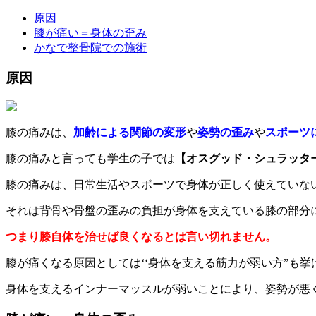
原因
膝が痛い＝身体の歪み
かなで整骨院での施術
原因
膝の痛みは、
加齢による関節の変形
や
姿勢の歪み
や
スポーツ
膝の痛みと言っても学生の子では
【オスグッド・シュラッタ
膝の痛みは、日常生活やスポーツで身体が正しく使えていな
それは背骨や骨盤の歪みの負担が身体を支えている膝の部分
つまり膝自体を治せば良くなるとは言い切れません。
膝が痛くなる原因としては‘‘身体を支える筋力が弱い方”も挙
身体を支えるインナーマッスルが弱いことにより、姿勢が悪